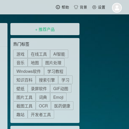
帮助
背景
设置
+ 推荐产品
热门标签
游戏
在线工具
AI智能
音乐
地图
图片处理
Windows软件
学习教程
知识百科
搜索引擎
学习
壁纸
录屏软件
GIF动图
图片工具
词典
Emoji
截图工具
OCR
医药健康
趣站
开发者工具