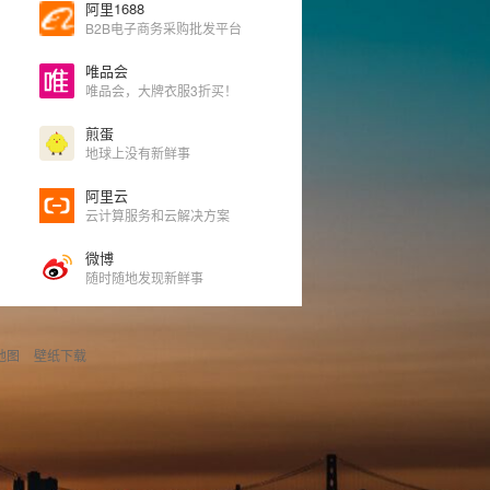
阿里1688
B2B电子商务采购批发平台
唯品会
唯品会，大牌衣服3折买！
煎蛋
地球上没有新鲜事
阿里云
云计算服务和云解决方案
微博
随时随地发现新鲜事
地图
壁纸下载