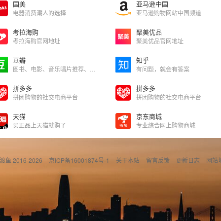
国美
亚马逊中国
电器消费潮人的选择
亚马逊购物网站中国频道
考拉海购
聚美优品
考拉海购官网地址
聚美优品官网地址
豆瓣
知乎
图书、电影、音乐唱片推荐、评论和比较
有问题，就会有答案
拼多多
拼多多
拼团购物的社交电商平台
拼团购物的社交电商平台
天猫
京东商城
买正品上天猫就购了
专业综合网上购物商城
偷渡鱼 2016-2026
京ICP备16001874号-1
关于本站
留言反馈
更新日志
网站