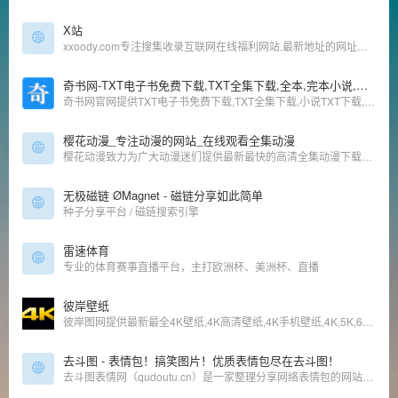
X站
xxoody.com专注搜集收录互联网在线福利网站.最新地址的网址导航,简洁,实用,精选好站是我们的宗旨,是宅男腐女必备好站!
奇书网-TXT电子书免费下载,TXT全集下载,全本,完本小说,完结小说
奇书网官网提供TXT电子书免费下载,TXT全集下载,小说TXT下载,全本完本完结TXT小说下载,奇书网TXT小说都是通过网友上传,TXT全本小说电子书下载尽在奇书网.
樱花动漫_专注动漫的网站_在线观看全集动漫
樱花动漫致力为广大动漫迷们提供最新最快的高清全集动漫下载及在线观看动漫资源、高速播放、更新及时的专业在线动漫网站。
无极磁链 ØMagnet - 磁链分享如此简单
种子分享平台 / 磁链搜索引擎
雷速体育
专业的体育赛事直播平台，主打欧洲杯、美洲杯、直播
彼岸壁纸
彼岸图网提供最新最全4K壁纸,4K高清壁纸,4K手机壁纸,4K,5K,6K,7K,8K壁纸,高清图片素材,包含4K游戏、动漫、美女、风景、影视、汽车、动物、人物、美食、背景、平板等精选高清4K壁纸大全
去斗图 - 表情包！搞笑图片！优质表情包尽在去斗图！
去斗图表情网（qudoutu.cn）是一家整理分享网络表情包的网站。包括斗图、搞笑、金馆长、熊猫头、聊天、萌宠、动态gif表情包等各类表情包和图片。