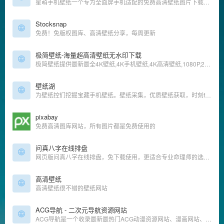
星萌手机壁纸一个专为全面屏手机适配的免费高清壁纸图片下载网站，兼容安卓，ios，包含4K手机壁纸，曲面屏，刘海屏，3D动态壁纸，锁屏壁纸，已适配目前所有的品牌手机，包含三星曲面屏、iphoneX壁纸、oppo全面屏壁纸、vivo全面屏壁纸、小米、华为全面屏壁纸、一加全面屏壁纸等所有全面屏手机。
Stocksnap
免费！免版权图库、高清壁纸分享，每周更新
极简壁纸-海量超高清壁纸无水印下载
极简壁纸提供最新最全4K壁纸,4K手机壁纸,4K高清壁纸,1080P,2K,4K,5K,8K壁纸,高清图片素材,包含自然、必应、游戏、动漫、动画、系统、影视、汽车、动物、人物、城市、极简、植物、运动、体育、平板等精选高清4K壁
壁纸湖
为壁纸控们挖掘宝藏手机壁纸。壁纸采集，优质壁纸获取，时刻follow最新的手机壁纸。壁纸湖唯一官网，没有APP
pixabay
免费高清图库网站，所有图片都是免费使用的
问真八字在线排盘
网页版问真八字在线排盘，免下载使用，更适合专业命理师的选择。为您提供八字命盘准确信息、命例云存储、真太阳时、AI智能提示格局、旺衰、五行能量、八字合婚、玄学学堂、名人八字库、断事笔记等功能
高清壁纸
高清壁纸很不错的壁纸网站
ACG导航 - 二次元导航资源网站
ACG导航是一个收录最新最热门ACG动漫资源网站、漫画网站、动漫资源、动漫资讯、动漫音乐、萌网站、轻小说、二次元等相关网站导航大全，让您获得更加简单快捷的二次元搜索体验!