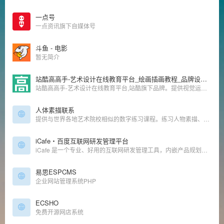
一点号
一点资讯旗下自媒体号
斗鱼 - 电影
暂无简介
站酷高高手-艺术设计在线教育平台_绘画插画教程_品牌设计_UI交互设计_平面视觉_运营设计_摄影艺术课程培训
站酷高高手-艺术设计在线教育平台,站酷旗下品牌。提供视觉运营设计、摄影摄像、品牌设计、绘画插画、三维影视动漫等领域的专业课程培训服务,已拥有超百万学员,不论是零基础的设计爱好者、亟待入行的设计新人,还是自驱进阶的设计从业者,都可以通过3000余门包罗万象的在线课程,随时链接行业高手,学习前沿知识,快速提升职业竞争力。
人体素描联系
提供与世界各地艺术院校相似的数字练习课程。练习人物素描、动物、手部与足部、面部表情等。
iCafe・百度互联网研发管理平台
iCafe 是一个专业、好用的互联网研发管理工具，内嵌产品规划、开发计划、执行跟踪、回顾分析、持续改进等众多互联网研发优秀实践，让研发管理轻松高效， 为企业提供基于敏捷开发方法的高效的任务协同工具。
易思ESPCMS
企业网站管理系统PHP
ECSHO
免费开源网店系统