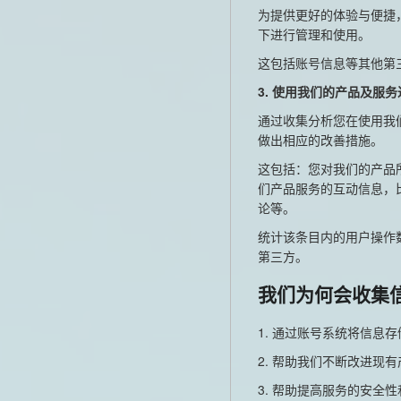
为提供更好的体验与便捷
下进行管理和使用。
这包括账号信息等其他第
3. 使用我们的产品及服
通过收集分析您在使用我
做出相应的改善措施。
这包括：您对我们的产品
们产品服务的互动信息，
论等。
统计该条目内的用户操作
第三方。
我们为何会收集
1. 通过账号系统将信息
2. 帮助我们不断改进现
3. 帮助提高服务的安