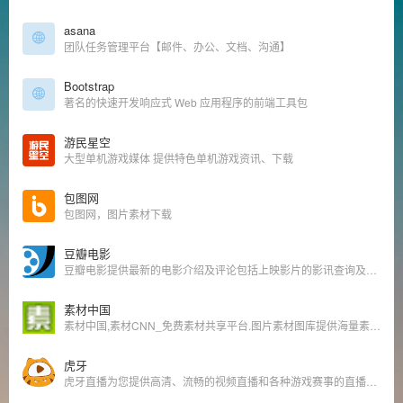
asana
团队任务管理平台【邮件、办公、文档、沟通】
Bootstrap
著名的快速开发响应式 Web 应用程序的前端工具包
游民星空
大型单机游戏媒体 提供特色单机游戏资讯、下载
包图网
包图网，图片素材下载
豆瓣电影
豆瓣电影提供最新的电影介绍及评论包括上映影片的影讯查询及购票服务。你可以记录想看、在看和看过的电影电视剧，顺便打分、写影评。根据你的口味，豆瓣电影会推荐好电影给你。
素材中国
素材中国,素材CNN_免费素材共享平台.图片素材图库提供海量素材,图片下载,设计素材,PSD源文件,矢量图,AI,CDR,EPS等高清图片下载
虎牙
虎牙直播为您提供高清、流畅的视频直播和各种游戏赛事的直播平台，除了英雄联盟lol直播、地下城与勇士dnf直播、穿越火线cf直播等热门游戏直播，更有美女直播厅、电视台节目、娱乐美女直播厅等24小时免费的在线直播内容。