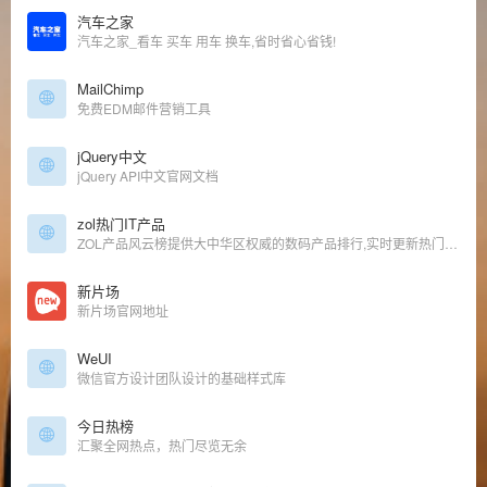
汽车之家
汽车之家_看车 买车 用车 换车,省时省心省钱!
MailChimp
免费EDM邮件营销工具
jQuery中文
jQuery API中文官网文档
zol热门IT产品
ZOL产品风云榜提供大中华区权威的数码产品排行,实时更新热门IT产品动态,包括手机排行榜,笔记本排行榜,数码相机排行榜,液晶电视排行榜,空调排行榜,洗衣机排行榜,冰箱排行榜等所有it产品排行
新片场
新片场官网地址
WeUI
微信官方设计团队设计的基础样式库
今日热榜
汇聚全网热点，热门尽览无余