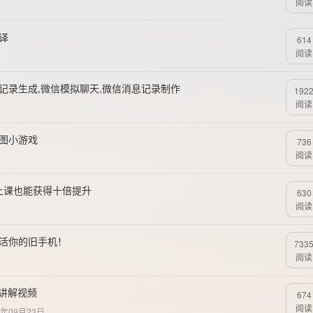
阅读
翻译
614
阅读
天记录生成,微信模拟聊天,微信消息记录制作
192
阅读
拼图小游戏
736
阅读
,不上课也能获得十倍提升
630
阅读
复活你的旧手机！
733
阅读
秒变讲解视频
674
阅读
5年09月23日