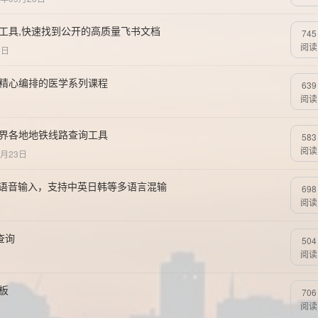
索工具,快速找到公开的高质量飞书文档
745
阅读
3日
，精心编排的医学系列课程
639
阅读
世界各地地铁线路查询工具
583
阅读
9月23日
isper语音输入，支持中英日韩等多语言混输
698
阅读
查询
504
阅读
板
706
阅读