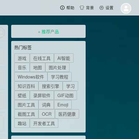
帮助
背景
设置
+ 推荐产品
热门标签
游戏
在线工具
AI智能
音乐
地图
图片处理
Windows软件
学习教程
知识百科
搜索引擎
学习
壁纸
录屏软件
GIF动图
图片工具
词典
Emoji
截图工具
OCR
医药健康
趣站
开发者工具