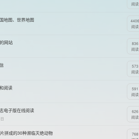
阅读
中国地图、世界地图
440
阅读
乱的网站
836
阅读
信
573
阅读
注和阅读
591
阅读
杂志电子版在线阅读
626
阅读
7日
S碎片拼成的30种濒临灭绝动物
768