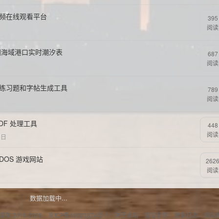
视频在线观看平台
395
阅读
国海域港口实时潮汐表
687
阅读
的练习题和字帖生成工具
789
阅读
PDF 处理工具
448
阅读
9日
 DOS 游戏网站
262
阅读
数据加载中...
偷渡鱼 2016-2026
京ICP备16001874号-1
关于本站
留言反馈
更新日志
网站