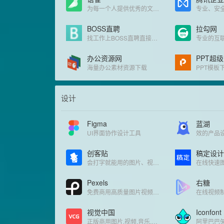
为每一个人提供优秀的文档和知识库工具
专业、安
BOSS直聘
拉勾网
找工作上BOSS直聘直接谈！招聘求职找工作！
专业的互
办公资源网
PPT超
海量办公素材资源下载
PPT模板下
设计
Figma
蓝湖
UI界面协作设计工具
效的产品
创客贴
稿定设计
会打字就能用的图片、视频编辑器
Pexels
右糖
免费商用高质量图片视频素材平台
视觉中国
Iconfont
正版商用图片,视频,音乐,字体,插画素材
阿里巴巴