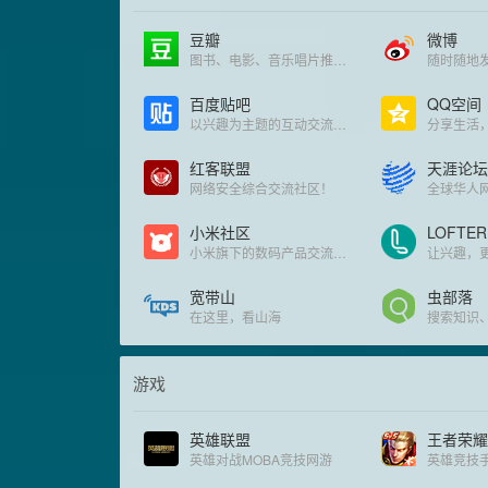
豆瓣
微博
图书、电影、音乐唱片推荐、评论和比较
随时随地
百度贴吧
QQ空间
以兴趣为主题的互动交流社区
分享生活
红客联盟
天涯论坛
网络安全综合交流社区！
全球华人
小米社区
LOFTER
小米旗下的数码产品交流论坛
让兴趣，
宽带山
虫部落
在这里，看山海
游戏
英雄联盟
王者荣耀
英雄对战MOBA竞技网游