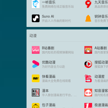
一听音乐
九天音乐
免费网络在线正版音乐站
高品质原
Suno AI
铜钟音乐
开启人人作曲的新时代
动漫
B站番剧
A站番剧
国内知名的视频弹幕网站
国内首家
优酷动漫
搜狐动漫
为好内容全力以赴
搜狐旗下
快看漫画
动漫屋
漫画大全免费在线观看
为看漫画
漫本
知音漫客
华人原创漫画发行平台，在线漫画的阅读平台
国内知名
包子漫画
极速漫画