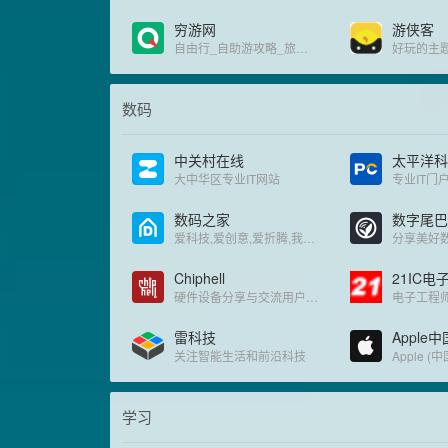
穷游网
游侠客
自由行_自助游攻略_旅游攻略分享社区
好玩的主
数码
中关村在线
太平洋科
大中华区专业IT网站
专业IT门
数码之家
数字尾巴
爱科技,爱创意,爱折腾,我们都是技术控
分享美好
Chiphell
21IC电
硬件设备分享与交流用户体验
电子工程
雷科技
Apple中
关注智能生活和前沿科技
Apple 
学习