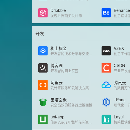
Dribbble
Behance
发现世界顶尖设计师
创意设计
开发
稀土掘金
V2EX
开发者的技术分享与交流平台
创意工作
博客园
CSDN
开发者的网上家园
专业开发
阿里云
腾讯云
云计算服务和云解决方案
宝塔面板
1Panel
安全高效的服务器运维面板
uni-app
Layui
使用Vue.js开发所有前端应用的框架
极简模块化 