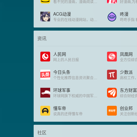
看不完的漫画，漫画阅读网站
好漫画,为
ACG动漫
咚漫
专业的在线动漫网站，动漫免费在线观看
咚咚手指 
资讯
人民网
凤凰网
网上的人民日报
今日头条
少数派
个性化推荐信息资讯聚合平台
高校工作
环球军事
东方财富
环球网旗下权威的中国军事新闻频道
懂车帝
创业邦
说真的还得懂车帝
关注创新
社区