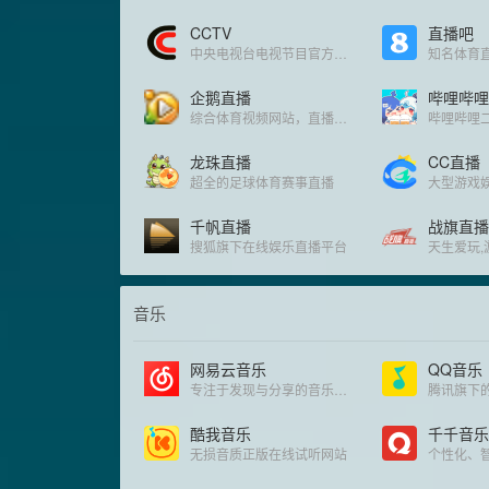
CCTV
直播吧
中央电视台电视节目官方呈现平台
企鹅直播
哔哩哔哩
综合体育视频网站，直播在线观看
龙珠直播
CC直播
超全的足球体育赛事直播
大型游戏
千帆直播
战旗直播
搜狐旗下在线娱乐直播平台
天生爱玩,
音乐
网易云音乐
QQ音乐
专注于发现与分享的音乐产品
腾讯旗下
酷我音乐
千千音乐
无损音质正版在线试听网站
个性化、