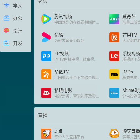
影视
学习
腾讯视频
爱奇艺
办公
中国领先的在线视频媒体平台
海量正版
设计
优酷
芒果TV
为好内容全力以赴
大家都在
开发
PP视频
乐视视频
PPTV网络电视，综合视频门户网站平台
乐视旗下
华数TV
IMDb
三网融合平台下的综合视频网站
猫眼电影
Mtime
电影票务、智能选座及影视资讯
让电影遇
直播
斗鱼
虎牙直播
每个人的直播平台
弹幕式互