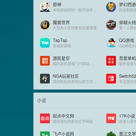
原神
梦幻西游
米哈游自研的一款开放世界冒险RP
魔兽世界
穿越火线
大型多人在线角色扮演游戏
TapTap
QQ游戏
发现好游戏
游民星空
吾爱单机
国内单机游戏门户网站,提供特色的游戏资讯,大量游戏攻略,经验,评测文章,以及热门游戏资料专题
NGA玩家社区
Switch5
国内知名的游戏玩家交流平台
专注提供
小说
起点中文网
17K小说
国内领先的原创文学网站
飞卢小说网
晋江文学