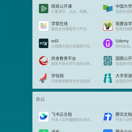
网易公开课
中国大学
汇集清华、北大、哈佛、耶鲁等世界名校共上千门课程
优质在线
学堂在线
我要自学
精品在线课程学习平台
edX
Udemy
大规模开放在线课程平台
时间自由
终身教育平台
国图公开
国家开放大学打造的全新学习平台
学信网
大学资源
中国高等教育学生信息网
自我提升
办公
飞书云文档
腾讯文档
可多人实时编辑的在线文档高效协同办公软件
可多人协
语雀
腾讯企业