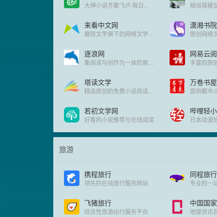
大神小说齐聚飞卢,每日万字更新
来看中文网
潇湘书院
磨铁文学旗下的网络文学原创平台
逐浪网
网易云阅
集阅读与创作为一体的原创文学平台
塔读文学
万卷书屋
精品原创的免费小说阅读网站
若初文学网
哔哩轻小
好看的小说推荐与在线阅读
日本动漫
旅游
携程旅行
同程旅行
领先的在线旅行服务网站
专业的一
飞猪旅行
中国国家
综合性旅游出行服务平台