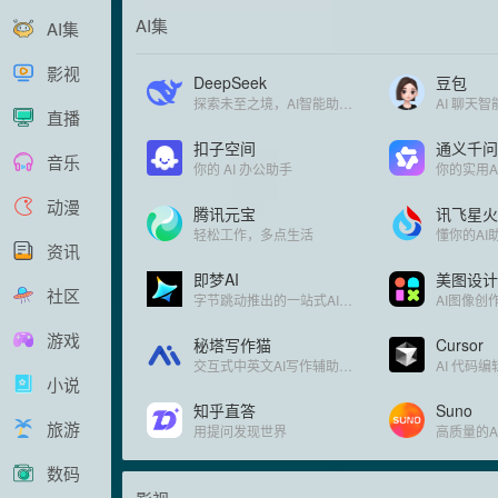
AI集
AI集
影视
DeepSeek
豆包
探索未至之境，AI智能助手和开源大模型
AI 聊天
直播
扣子空间
通义千问
音乐
你的 AI 办公助手
你的实用A
动漫
腾讯元宝
讯飞星火
轻松工作，多点生活
懂你的AI
资讯
即梦AI
美图设计
社区
字节跳动推出的一站式AI创作平台
AI图像创
游戏
秘塔写作猫
Cursor
交互式中英文AI写作辅助平台
小说
知乎直答
Suno
旅游
用提问发现世界
高质量的A
数码