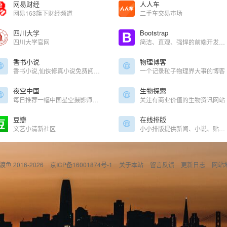
网易财经
人人车
网易163旗下财经频道
二手车交易市场
四川大学
Bootstrap
四川大学官网
简洁、直观、强悍的前端开发框架，让web开发更迅速、简单。
香书小说
物理博客
香书小说,仙侠修真小说免费阅读更新 / 仙侠修真小说
一个记录粒子物理界大事的博客
夜空中国
生物探索
每日推荐一幅中国星空摄影师的经典作品。
关注有商业价值的生物资讯网站
豆瓣
在线排版
文艺小清新社区
小小排版提供新闻、小说、贴吧等纯文本文章的在线排版服务，轻松一键让杂乱的文字按指定排版格式显示，使文章更漂亮，更易读。是新闻网站编辑、微信公众号编辑、贴吧排版、小说排版的好帮手！
偷渡鱼 2016-2026
京ICP备16001874号-1
关于本站
留言反馈
更新日志
网站