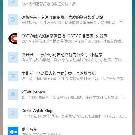
为产品和运营打造的数据分析产品
硬核指南 - 专注收录免费且优质的影音娱乐网站
硬核指南，专注收录免费且优质的影音娱乐网站，精选影音、二次元、音乐、游戏、壁纸、电子书的免费网站和APP，让你的娱乐生活「硬核」起来！硬核指南，够高清才是真硬核！
CCTV3综艺频道高清直播_CCTV节目官网_央视网
CCTV-3综艺频道直播页提供CCTV-3综艺频道24小时高清直播信号，是网民全天候收看CCTV-3的最佳平台。
换米米 - 一款24小时自动换钱的公众号+小程序
换米米零钱助手是一款24小时自动换钱的公众号+小程序，于2022年创建，经历了短暂的博弈，如今已是屹立在行业顶端的平台。支持微信转支付宝，支付宝转微信，无需审核，24小时自动秒到！余额互转，余额互换的平台！
堆扎网 - 全网最大的中文分类目录网址导航
堆扎网（duizha.com）专业领先的网站目录平台，专注于免费提交和整理国内各行业排名前列的众多知名网站，我们的目标是打造一个全面、权威、专业的网站目录平台，助力用户快速定位所需信息，提升网络浏览效率。
2DWallpapers
真正100%免费的二次元壁纸分享网站，在这里你可以下载热门的4K超清动漫/游戏壁纸，有很多特别流行的壁纸（鬼刀、间谍过家家、赛马娘、原神、星穹铁道、碧蓝航线），不用登陆点击就可以立刻下载。
David Walsh Blog
一个前端开发大牛博客，其中包含有关JavaScript，HTML5，AJAX，PHP，CSS，WordPress以及其他开发的教程。
爱卡汽车
中国领先的汽车主题社区