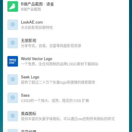
B端产品截图 · 语雀
B端产品截图
LookAE.com
大众脸影视后期特效
无朋影视
分享夸克，百度，迅雷等网盘影视资源
World Vector Logo
一个免费、无任何限制的品牌LOGO素材下载网站
Seek Logo
提供了超过二十万个矢量logo和便捷的搜索服务
Sass
CSS3的一个强大、成熟、稳定的 CSS 扩展
奥森图标
提供丰富的矢量字体图标，可以通过css控制所有图标的样式
百变纹理