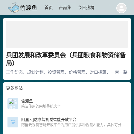
首页
产品集
今日热榜
兵团发展和改革委员会（兵团粮食和物资储备
局）
工作动态、规划计划、投资管理、价格管理、对口援疆、一带一路
更多网站
偷渡鱼
简洁使用的网址导航大全
阿里云|达摩院视觉智能开放平台
阿里云视觉智能开放平台为用户提供多种视觉AI能力，具体可分为13大类：人脸人体、文字识别、内容审核、图像理解、图像分割、图像生产、视觉搜索、目标检测、视频理解、视频生产、视频分割、行业能力、3D视觉能力。企业用户和开发者可根据自身业务情况选择相关能力进行调用，平台也为企业和开发正提供场景解决方案和离线SDK。