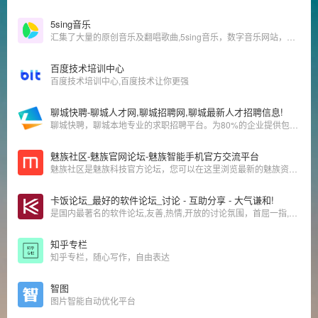
5sing音乐
汇集了大量的原创音乐及翻唱歌曲,5sing音乐，数字音乐网站，汇集了大量的网络歌手的原创音乐歌曲及翻唱歌曲，提供大量歌曲的伴奏以及歌词免费下载，将喜爱的音乐或者歌曲作为手机彩铃下载
百度技术培训中心
百度技术培训中心,百度技术让你更强
聊城快聘-聊城人才网,聊城招聘网,聊城最新人才招聘信息!
聊城快聘，聊城本地专业的求职招聘平台。为80%的企业提供包括财务、销售、制造、计算机、管理、市场等2000多个类别的岗位人才招聘。每天更新500多高薪职位。是职场人喜爱的聊城人才招聘网。
魅族社区-魅族官网论坛-魅族智能手机官方交流平台
魅族社区是魅族科技官方论坛，您可以在这里浏览最新的魅族资讯、获取 Flyme 更新、交流玩机技巧心得、参与活动互动、分享参与各地魅族魅友家活动、与千万魅友畅谈。魅族社区欢迎您的到来！
卡饭论坛_最好的软件论坛_讨论 - 互助分享 - 大气谦和!
是国内最著名的软件论坛,友善,热情,开放的讨论氛围，首屈一指,打造国内最好的软件交流平台!
知乎专栏
知乎专栏，随心写作，自由表达
智图
图片智能自动优化平台