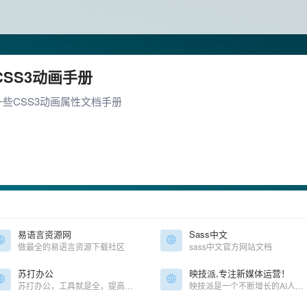
CSS3动画手册
一些CSS3动画属性文档手册
易语言资源网
Sass中文
做最全的易语言资源下载社区
sass中文官方网站文档
苏打办公
映技派,专注新媒体运营！
苏打办公，工具就是全，提高办公生活效率，全网最好用的办公导航，优质海量工具
映技派是一个不断增长的AI人工智能工具资源库，映技派优选有用、高效的gpt人工智能AI工具，可帮助增强您的创造力和业务。让您及时了解每日AI人工智能新闻和工具。