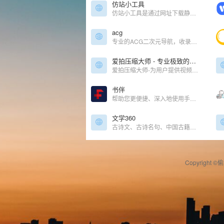
仿站小工具
仿站小工具是通过网址下载静态网页的仿站工具，适用于SEO、前端人员的高效仿站工具。在仿站小工具输入网址一键下载页面相关素材并自动修正代码链接，按分类保存到不同目录中。
acg
专业的ACG二次元导航，收录ACG二次元相关内容的网站，打造一个属于ACG二次元专属的网站。及时收录动漫网站及资讯、宅网站、COSPLAY、动漫、漫画、游戏等内容。让您获得更加简单快捷的二次元体验！
爱拍压缩大师 - 专业极致的压缩、压缩软件、压缩大师
爱拍压缩大师-为用户提供视频、音频、图片、PDF、文档等快速批量压缩；压缩清晰度接近原文件，且极致体积，同时包含高级功能可供设置；提供本地高速压缩服务；爱拍PDF转换大师均能为你提供高质量的转换服务
书伴
帮助您更便捷、深入地使用手中的Kindle阅读器，让读书成为生命的一部分，让灵魂永远行走在路上。
文学360
古诗文、古诗名句、中国古籍、四库全书、国学大全
Copyright ©