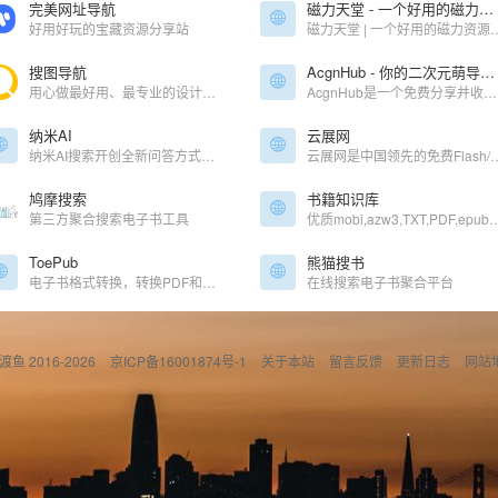
完美网址导航
磁力天堂 - 一个好用的磁力资源导航网站，一站在手资源我有!
好用好玩的宝藏资源分享站
磁力天堂 | 一个好用的磁力资源导航网站，是
搜图导航
AcgnHub - 你的二次元萌导航姬！
用心做最好用、最专业的设计师导航 希望给每位设计师最好的设计体验
AcgnHub是一个免费分享并收录最新最热门ACG动漫网站、漫画网站、动漫资源、动漫资讯、动漫音乐、萌网站、轻小说、二次元等相关网站的萌导航。
纳米AI
云展网
纳米AI搜索开创全新问答方式，没有套路，直接给答案，让搜索变得简单直观！拍照问、语音搜、听答案，让搜索随心所欲，智慧触手可得。
云展网是中国领先的免费Flash/HTML5电子杂志期刊、画册、图书及文档等在线制作、发布、数字出
鸠摩搜索
书籍知识库
第三方聚合搜索电子书工具
优质mobi,azw3,TXT,PDF,e
ToePub
熊猫搜书
电子书格式转换，转换PDF和其它格式的电子图书
在线搜索电子书聚合平台
偷渡鱼 2016-2026
京ICP备16001874号-1
关于本站
留言反馈
更新日志
网站