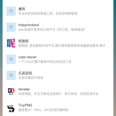
雁阵
专业的在线项目管理工具，在线甘特图管理
fridayfrontend
web前端开发资讯订阅平台【可订阅，每周推送】
昵图网
昵图网_原创素材共享平台.图片素材图库提供海量原创素材,图片下载,摄影作品,设计素材,视频素材,ppt模板,PSD源文件,矢量图,AI,CDR,EPS等高清图片下载.
cubic-bezier
一个CSS贝塞尔曲线代码在线生成工具
乐高官网
乐高中国官方网站
donews
科技博客，专注于移动互联网IT、电子商务、风险投资行业
TinyPNG
超级强大！PNG，JPG在线压缩网站