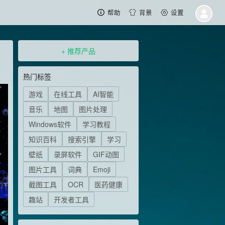
帮助
背景
设置
+ 推荐产品
热门标签
游戏
在线工具
AI智能
音乐
地图
图片处理
Windows软件
学习教程
知识百科
搜索引擎
学习
壁纸
录屏软件
GIF动图
图片工具
词典
Emoji
截图工具
OCR
医药健康
趣站
开发者工具