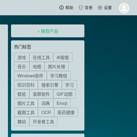
帮助
背景
设置
+ 推荐产品
热门标签
游戏
在线工具
AI智能
音乐
地图
图片处理
Windows软件
学习教程
知识百科
搜索引擎
学习
壁纸
录屏软件
GIF动图
图片工具
词典
Emoji
截图工具
OCR
医药健康
趣站
开发者工具