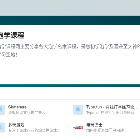
泡学课程
泡学课程网主要分享各大泡学名家课程，是您初学泡学及晋升至大神
学习圣地！
Skatehere
Type.fun - 在线打字练习软件 - 互动打字游戏 - 轻松学打字
滑板运动文化推广普及
Type.fun在线打字练习与拼音学习，结合中小学教材，让你边练习打字边学拼音。通过科学的打字练习文章，有趣的打字游戏，键盘盲打练习，帮助你速成拼音与打字，提升打字速度。
多玩游戏
电玩巴士
专注于游戏行业的综合性游戏门户网站
国内电视游戏门户网站