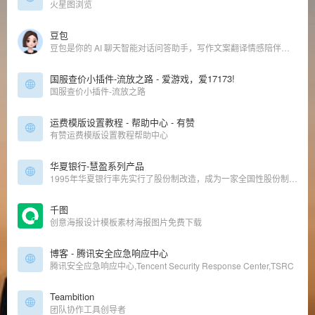
火星图浏览
豆包
豆包是你的 AI 聊天智能对话问答助手，写作文案翻译情感陪伴编程全能工具。豆包为你答疑解惑，提供灵感，辅助创作，也可以和你畅聊任何你感兴趣的话题。
国服查价小插件-流放之路 - 爱游戏，爱17173!
国服查价小插件-流放之路
运费模版设置教程 - 帮助中心 - 有赞
有赞运费模版设置教程帮助中心
华夏银行-慧盈系列产品
1995年华夏银行率先实行了股份制改造，成为一家全国性股份制商业银行，2003年9月，华夏银行公开发行股票，并在上海证券交易所挂牌上市交易(股票代码600015)，成为全国第五家上市银行。
千图
创意海报设计模板素材海报图片免费下载
博客 - 腾讯安全应急响应中心
腾讯安全应急响应中心,Tencent Security Response Center,TSRC
Teambition
团队协作工具创导者