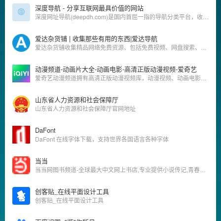
深度导航 - 分享互联网最具价值的网站
深度网址导航(deepdh.com)是国内首屈一指的导航分类平台，收录国内外各类型网站供网友检索，深度网址导航致力于为广大用户推荐各行各业优秀网站，国内外网站大全尽在深度导航。
爱达杂货铺 | 收集那些有用的东西|爱达导航
爱达杂货铺收集精品网络免费资源、包括免费视频、网盘搜索、软件、网站和各类资源，欢迎前来探索。
动漫频道-动画片大全-动画电影-高清正版动漫视频-爱奇艺
爱奇艺动漫频道拥有高清正版动漫视频库，动漫视频、动画电影、动画片在线观看。动漫视频内容丰富全面，正版高清，播放流畅，类型包含日本动漫、欧美动漫、国产动漫、电视动画、动画电影、卡通动漫等动
山东省人力资源和社会保障厅
山东省人力资源和社会保障厅官网地址
DaFont
DaFont 在线字体下载，支持世界各国语言各种字体
当当
当当网图书频道-全球最大中文网上书店,专业提供小说传记,青春文学,成功励志,投资理财等各品类图书畅销榜最新报价、促销、评论信息,引领最新网上购书体验!
创客贴_在线平面设计工具
创客贴_在线平面设计工具