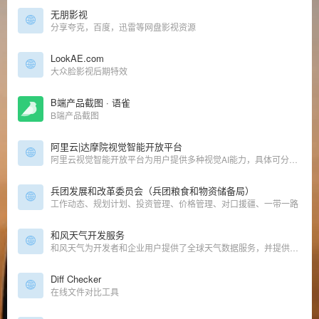
无朋影视
分享夸克，百度，迅雷等网盘影视资源
LookAE.com
大众脸影视后期特效
B端产品截图 · 语雀
B端产品截图
阿里云|达摩院视觉智能开放平台
阿里云视觉智能开放平台为用户提供多种视觉AI能力，具体可分为13大类：人脸人体、文字识别、内容审核、图像理解、图像分割、图像生产、视觉搜索、目标检测、视频理解、视频生产、视频分割、行业能力、3D视觉能力。企业用户和开发者可根据自身业务情况选择相关能力进行调用，平台也为企业和开发正提供场景解决方案和离线SDK。
兵团发展和改革委员会（兵团粮食和物资储备局）
工作动态、规划计划、投资管理、价格管理、对口援疆、一带一路
和风天气开发服务
和风天气为开发者和企业用户提供了全球天气数据服务，并提供了天气API接口，天气插件，开源天气APP，天气SDK等开发工具，数据包括灾害预警、实时天气和预报、PM2.5空气质量AQI、台风、潮汐、日出日落、生活
Diff Checker
在线文件对比工具