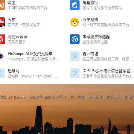
淘宝
携程旅行
中国知名的网络购物平台
领先的在线旅行服务网站
天猫
苏宁易购
买正品上天猫就购了
线上线下深度融合的零售平台
网易云音乐
雪球股票筛选器
网易云音乐
雪球股票筛选器
FinScope-AI让投资更简单
鑫豆商城
FinScope，汇聚全球金融市场的股票、基金、外汇、期货等实时行情，7*24小时覆盖专业财经资讯，提供客观、准确、及时、全面的沪深港美上市公司股价、财务、股东、分红等信息，让用户在复杂的金融市场，更简单的获取投资信息。
鑫豆商城提供维修工具、维修配件、电脑配件、电脑外设、手机配件等一站式购物
迅维网
ICP/IP地址/域名信息备案管理
迅维网（www.chinafix.com）是国内专业的手机维修、电脑维修技术分享和交流论坛，为用户提供免费维修咨询服务，维修资料查询，有大量的手机维修技术、电脑维修技术教程，所有电脑维修和手机维修问题迎刃而解！
工业和信息化部政务服务平台,ICP/IP地址/域名信息
偷渡鱼 2016-2026
京ICP备16001874号-1
关于本站
留言反馈
更新日志
网站