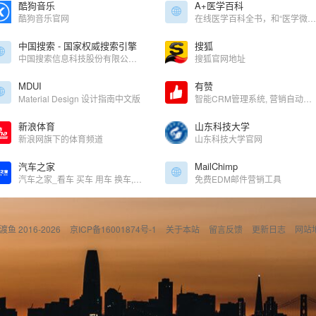
酷狗音乐
A+医学百科
酷狗音乐官网
在线医学百科全书，和“医学微视”差不多，都属科谱性网站，很很赞。
中国搜索 - 国家权威搜索引擎
搜狐
中国搜索信息科技股份有限公司由中央七大新闻媒体——人民日报、新华社、中央电视台、光明日报、经济日报、中国日报和中新社联手创办。中国搜索拥有良好的政府关系、广泛的社会关系、丰富的原创新闻信息资源和国家权威搜索引擎的品质品牌，具有巨大的发展潜力。中国搜索坚持“以服务国家和社会为己任，以满足用户需求为追求”作为发展理念，致力于为社会公众提供权威、丰富、便捷的搜索产品和应用服务。
搜狐官网地址
MDUI
有赞
Material Design 设计指南中文版
智能CRM管理系统, 营销自动化解决方案
新浪体育
山东科技大学
新浪网旗下的体育频道
山东科技大学官网
汽车之家
MailChimp
汽车之家_看车 买车 用车 换车,省时省心省钱!
免费EDM邮件营销工具
偷渡鱼 2016-2026
京ICP备16001874号-1
关于本站
留言反馈
更新日志
网站