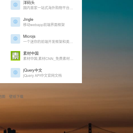
洋码头
国内首家一站式海外购物平台，同步国外当地价格和折扣
Jingle
移动webapp前端界面框架
Microjs
一个迷你的前端开发框架和类库资源收集网站。网站收集了各种各样的框架和代码。
素材中国
素材中国,素材CNN_免费素材共享平台.图片素材图库提供海量素材,图片下载,设计素材,PSD源文件,矢量图,AI,CDR,EPS等高清图片下载
jQuery中文
jQuery API中文官网文档
地图
壁纸下载