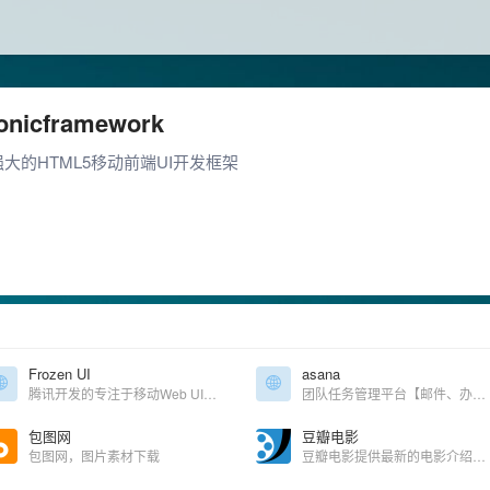
ionicframework
强大的HTML5移动前端UI开发框架
Frozen UI
asana
腾讯开发的专注于移动Web UI框架，主要用于手机QQ界面规范
团队任务管理平台【邮件、办公、文档、沟通】
包图网
豆瓣电影
包图网，图片素材下载
豆瓣电影提供最新的电影介绍及评论包括上映影片的影讯查询及购票服务。你可以记录想看、在看和看过的电影电视剧，顺便打分、写影评。根据你的口味，豆瓣电影会推荐好电影给你。