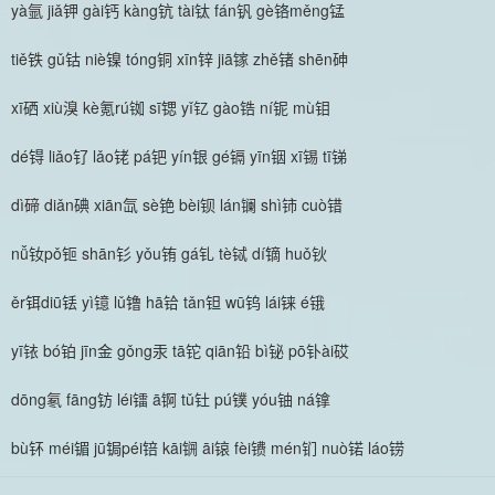
yà氩 jiǎ钾 gài钙 kàng钪 tài钛 fán钒 gè铬měng锰
tiě铁 gǔ钴 niè镍 tóng铜 xīn锌 jiā镓 zhě锗 shēn砷
xī硒 xiù溴 kè氪rú铷 sī锶 yǐ钇 gào锆 ní铌 mù钼
dé锝 liǎo钌 lǎo铑 pá钯 yín银 gé镉 yīn铟 xī锡 tī锑
dì碲 diǎn碘 xiān氙 sè铯 bèi钡 lán镧 shì铈 cuò错
nǚ钕pǒ钷 shān钐 yǒu铕 gá钆 tè铽 dí镝 huǒ钬
ěr铒diū铥 yì镱 lǔ镥 hā铪 tǎn钽 wū钨 lái铼 é锇
yī铱 bó铂 jīn金 gǒng汞 tā铊 qiān铅 bì铋 pō钋ài砹
dōng氡 fāng钫 léi镭 ā锕 tǔ钍 pú镤 yóu铀 ná镎
bù钚 méi镅 jū锔péi锫 kāi锎 āi锿 fèi镄 mén钔 nuò锘 láo铹