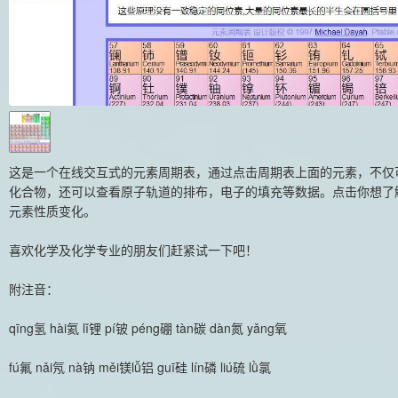
这是一个在线交互式的元素周期表，通过点击周期表上面的元素，不仅
化合物，还可以查看原子轨道的排布，电子的填充等数据。点击你想了
元素性质变化。
喜欢化学及化学专业的朋友们赶紧试一下吧！
附注音：
qīng氢 hài氦 lǐ锂 pí铍 péng硼 tàn碳 dàn氮 yǎng氧
fú氟 nǎi氖 nà钠 měi镁lǚ铝 guī硅 lín磷 liú硫 lǜ氯