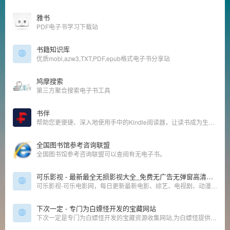
雅书
PDF电子书学习下载站
书籍知识库
优质mobi,azw3,TXT,PDF,epub格式电子书分享站
鸠摩搜索
第三方聚合搜索电子书工具
书伴
帮助您更便捷、深入地使用手中的Kindle阅读器，让读书成为生命的一部分，让灵魂永远行走在路上。
全国图书馆参考咨询联盟
全国图书馆参考咨询联盟可以查阅有无电子书。
可乐影视 - 最新最全无损影视大全_免费无广告无弹窗高清在线观看、下载
可乐影视-可乐电影网，每日更新最新电影、综艺、电视剧、动漫、美剧等高清影视。无广告无弹窗，免费在线观看，看你想看的！
下次一定 - 专门为白嫖怪开发的宝藏网站
下次一定是专门为白嫖怪开发的宝藏资源收集网站,为白嫖怪提供信息干货及资源,站长亲自整理收集,站内所有收集的资源都能免费下载,保证资源真实可靠,大家可放心使用。