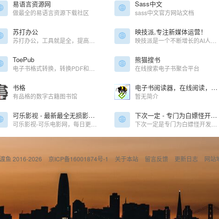
易语言资源网
Sass中文
做最全的易语言资源下载社区
sass中文官方网站文档
苏打办公
映技派,专注新媒体运营！
苏打办公，工具就是全，提高办公生活效率，全网最好用的办公导航，优质海量工具
映技派是一个不断增长的AI人工智能工具资源库，映技派优选有用、高效的gpt人工智能AI工具，可帮助增强您的创造力和业务。让您及时了解每日AI人工智能新闻和工具。
ToePub
熊猫搜书
电子书格式转换，转换PDF和其它格式的电子图书
在线搜索电子书聚合平台
书格
电子书阅读器，在线阅读，在线书库，支持MOBI, AZW3, EPUB, TXT, PRC等
有品格的数字古籍图书馆
暂无简介
可乐影视 - 最新最全无损影视大全_免费无广告无弹窗高清在线观看、下载
下次一定 - 专门为白嫖怪开发的宝藏网站
可乐影视-可乐电影网，每日更新最新电影、综艺、电视剧、动漫、美剧等高清影视。无广告无弹窗，免费在线观看，看你想看的！
下次一定是专门为白嫖怪开发的宝藏资源收集网站,为白嫖怪提供信息干货及资源,站长亲自整理收集,站内所有收集的资源都能免费下载,保证资源真实可靠,大家可放心使用。
偷渡鱼 2016-2026
京ICP备16001874号-1
关于本站
留言反馈
更新日志
网站