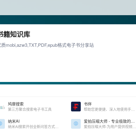
书籍知识库
质mobi,azw3,TXT,PDF,epub格式电子书分享站
鸠摩搜索
书伴
第三方聚合搜索电子书工具
帮助您更便捷、深入地使用手中的Kindle阅读器，让读书成为生命的一部分，让灵魂永远行走在路上。
纳米AI
爱拍压缩大师 - 专业极致的压缩、压缩软件、压缩大师
纳米AI搜索开创全新问答方式，没有套路，直接给答案，让搜索变得简单直观！拍照问、语音搜、听答案，让搜索随心所欲，智慧触手可得。
爱拍压缩大师-为用户提供视频、音频、图片、PDF、文档等快速批量压缩；压缩清晰度接近原文件，且极致体积，同时包含高级功能可供设置；提供本地高速压缩服务；爱拍PDF转换大师均能为你提供高质量的转换服务