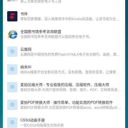
第三方聚合搜索电子书工具
书伴
帮助您更便捷、深入地使用手中的Kindle阅读器，让读书成为生命的一部分，让灵魂永远行走在路上。
全国图书馆参考咨询联盟
全国图书馆参考咨询联盟可以查阅有无电子书。
云展网
云展网是中国领先的免费Flash/HTML5电子杂志期刊、画册、图书及文档等在线制作、发布、数字出版及分享平台.上传PDF转换成3D翻页电子书,支持电脑手机平板在线浏览!
纳米AI
纳米AI搜索开创全新问答方式，没有套路，直接给答案，让搜索变得简单直观！拍照问、语音搜、听答案，让搜索随心所欲，智慧触手可得。
爱拍压缩大师 - 专业极致的压缩、压缩软件、压缩大师
爱拍压缩大师-为用户提供视频、音频、图片、PDF、文档等快速批量压缩；压缩清晰度接近原文件，且极致体积，同时包含高级功能可供设置；提供本地高速压缩服务；爱拍PDF转换大师均能为你提供高质量的转换服务
爱拍PDF转换大师 - 操作简单、功能实用的PDF转换软件
爱拍PDF转换大师-为您提供将PDF转换成word，word转换成pdf，ppt转换成pdf等多种PDF格式转换等服务；是一款简单、高效、专业、安全，功能丰富的PDF格式转换软件；提供本地高速转换服务，为你解决多文件上传慢、文件大上传难等问题；爱拍PDF转换大师均能为你提供高质量的转换服务
CSS3动画手册
一些CSS3动画属性文档手册