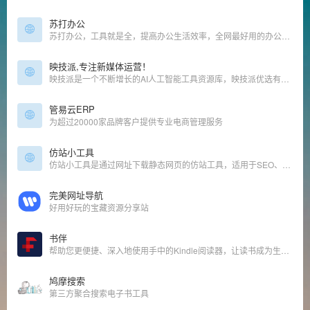
苏打办公
苏打办公，工具就是全，提高办公生活效率，全网最好用的办公导航，优质海量工具
映技派,专注新媒体运营！
映技派是一个不断增长的AI人工智能工具资源库，映技派优选有用、高效的gpt人工智能AI工具，可帮助增强您的创造力和业务。让您及时了解每日AI人工智能新闻和工具。
管易云ERP
为超过20000家品牌客户提供专业电商管理服务
仿站小工具
仿站小工具是通过网址下载静态网页的仿站工具，适用于SEO、前端人员的高效仿站工具。在仿站小工具输入网址一键下载页面相关素材并自动修正代码链接，按分类保存到不同目录中。
完美网址导航
好用好玩的宝藏资源分享站
书伴
帮助您更便捷、深入地使用手中的Kindle阅读器，让读书成为生命的一部分，让灵魂永远行走在路上。
鸠摩搜索
第三方聚合搜索电子书工具