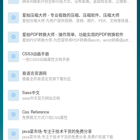
纳米AI搜索开创全新问答方式，没有套路，直接给答案，让搜索变得简单直观！拍照问、语音搜、听答案，让搜索随心所欲，智慧触手可得。
爱拍压缩大师 - 专业极致的压缩、压缩软件、压缩大师
爱拍压缩大师-为用户提供视频、音频、图片、PDF、文档等快速批量压缩；压缩清晰度接近原文件，且极致体积，同时包含高级功能可供设置；提供本地高速压缩服务；爱拍PDF转换大师均能为你提供高质量的转换服务
爱拍PDF转换大师 - 操作简单、功能实用的PDF转换软件
爱拍PDF转换大师-为您提供将PDF转换成word，word转换成pdf，ppt转换成pdf等多种PDF格式转换等服务；是一款简单、高效、专业、安全，功能丰富的PDF格式转换软件；提供本地高速转换服务，为你解决多文件上传慢、文件大上传难等问题；爱拍PDF转换大师均能为你提供高质量的转换服务
CSS3动画手册
一些CSS3动画属性文档手册
易语言资源网
做最全的易语言资源下载社区
Sass中文
sass中文官方网站文档
Css Reference
免费图文方式介绍CSS属性
java菜市场-专注于技术干货的免费分享
java菜市场,专注于技术干货的免费分享,免费IT资源下载