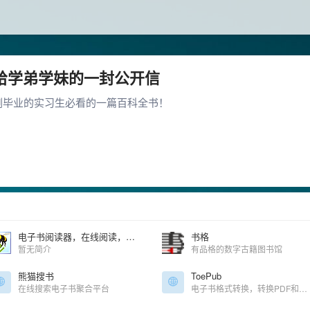
给学弟学妹的一封公开信
刚毕业的实习生必看的一篇百科全书！
电子书阅读器，在线阅读，在线书库，支持MOBI, AZW3, EPUB, TXT, PRC等
书格
暂无简介
有品格的数字古籍图书馆
熊猫搜书
ToePub
在线搜索电子书聚合平台
电子书格式转换，转换PDF和其它格式的电子图书