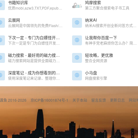
书籍知识库
鸠摩搜索
优质mobi,azw3,TXT,PDF,epub格式电子书分享站
第三方聚合搜索电子书工具
云展网
纳米AI
云展网是中国领先的免费Flash/HTML5电子杂志期刊、画册、图书及文档等在线制作、发布、数字出版及分享平台.上传PDF转换成3D翻页电子书,支持电脑手机平板在线浏览!
纳米AI搜索开创全新问答方式，没有套路，直接给答案，让搜索变得简单直观！拍照问、语音搜、听答案，让搜索随心所欲，智慧触手可得。
下次一定 - 专门为白嫖怪开发的宝藏网站
让我帮你百度一下
下次一定是专门为白嫖怪开发的宝藏资源收集网站,为白嫖怪提供信息干货及资源,站长亲自整理收集,站内所有收集的资源都能免费下载,保证资源真实可靠,大家可放心使用。
有神手党老麻烦你怎么办？简单！让我帮你百度一下
磁力搜索 - 最好用的磁力搜索大全网站
轻攻略，更优雅
磁力搜索网站是提供全面磁力搜索,磁力搜索引擎 -磁力天堂,磁力猫,磁力狗的介绍信息综合类导航网站
整合全网资源
深度笔记 - 成为你想看到的世界变革力量
小马盘
使用深度笔记来记录、整理你的思维和知识。告别碎片化地学习，成为领域专家。
网盘搜索引擎
偷渡鱼 2016-2026
京ICP备16001874号-1
关于本站
留言反馈
更新日志
网站