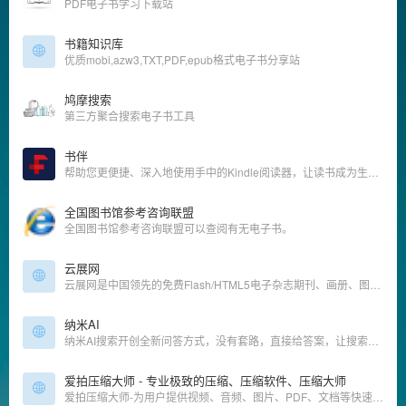
PDF电子书学习下载站
书籍知识库
优质mobi,azw3,TXT,PDF,epub格式电子书分享站
鸠摩搜索
第三方聚合搜索电子书工具
书伴
帮助您更便捷、深入地使用手中的Kindle阅读器，让读书成为生命的一部分，让灵魂永远行走在路上。
全国图书馆参考咨询联盟
全国图书馆参考咨询联盟可以查阅有无电子书。
云展网
云展网是中国领先的免费Flash/HTML5电子杂志期刊、画册、图书及文档等在线制作、发布、数字出版及分享平台.上传PDF转换成3D翻页电子书,支持电脑手机平板在线浏览!
纳米AI
纳米AI搜索开创全新问答方式，没有套路，直接给答案，让搜索变得简单直观！拍照问、语音搜、听答案，让搜索随心所欲，智慧触手可得。
爱拍压缩大师 - 专业极致的压缩、压缩软件、压缩大师
爱拍压缩大师-为用户提供视频、音频、图片、PDF、文档等快速批量压缩；压缩清晰度接近原文件，且极致体积，同时包含高级功能可供设置；提供本地高速压缩服务；爱拍PDF转换大师均能为你提供高质量的转换服务