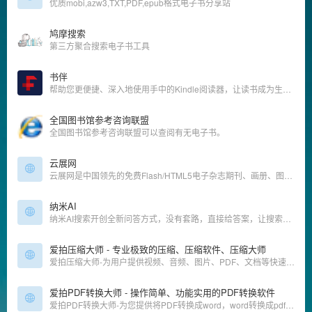
优质mobi,azw3,TXT,PDF,epub格式电子书分享站
鸠摩搜索
第三方聚合搜索电子书工具
书伴
帮助您更便捷、深入地使用手中的Kindle阅读器，让读书成为生命的一部分，让灵魂永远行走在路上。
全国图书馆参考咨询联盟
全国图书馆参考咨询联盟可以查阅有无电子书。
云展网
云展网是中国领先的免费Flash/HTML5电子杂志期刊、画册、图书及文档等在线制作、发布、数字出版及分享平台.上传PDF转换成3D翻页电子书,支持电脑手机平板在线浏览!
纳米AI
纳米AI搜索开创全新问答方式，没有套路，直接给答案，让搜索变得简单直观！拍照问、语音搜、听答案，让搜索随心所欲，智慧触手可得。
爱拍压缩大师 - 专业极致的压缩、压缩软件、压缩大师
爱拍压缩大师-为用户提供视频、音频、图片、PDF、文档等快速批量压缩；压缩清晰度接近原文件，且极致体积，同时包含高级功能可供设置；提供本地高速压缩服务；爱拍PDF转换大师均能为你提供高质量的转换服务
爱拍PDF转换大师 - 操作简单、功能实用的PDF转换软件
爱拍PDF转换大师-为您提供将PDF转换成word，word转换成pdf，ppt转换成pdf等多种PDF格式转换等服务；是一款简单、高效、专业、安全，功能丰富的PDF格式转换软件；提供本地高速转换服务，为你解决多文件上传慢、文件大上传难等问题；爱拍PDF转换大师均能为你提供高质量的转换服务