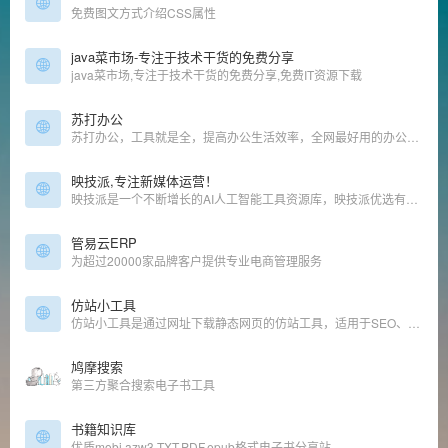
免费图文方式介绍CSS属性
java菜市场-专注于技术干货的免费分享
java菜市场,专注于技术干货的免费分享,免费IT资源下载
苏打办公
苏打办公，工具就是全，提高办公生活效率，全网最好用的办公导航，优质海量工具
映技派,专注新媒体运营！
映技派是一个不断增长的AI人工智能工具资源库，映技派优选有用、高效的gpt人工智能AI工具，可帮助增强您的创造力和业务。让您及时了解每日AI人工智能新闻和工具。
管易云ERP
为超过20000家品牌客户提供专业电商管理服务
仿站小工具
仿站小工具是通过网址下载静态网页的仿站工具，适用于SEO、前端人员的高效仿站工具。在仿站小工具输入网址一键下载页面相关素材并自动修正代码链接，按分类保存到不同目录中。
鸠摩搜索
第三方聚合搜索电子书工具
书籍知识库
优质mobi,azw3,TXT,PDF,epub格式电子书分享站