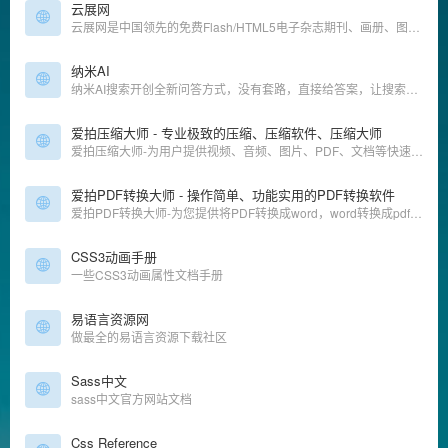
云展网
云展网是中国领先的免费Flash/HTML5电子杂志期刊、画册、图书及文档等在线制作、发布、数字出版及分享平台.上传PDF转换成3D翻页电子书,支持电脑手机平板在线浏览!
纳米AI
纳米AI搜索开创全新问答方式，没有套路，直接给答案，让搜索变得简单直观！拍照问、语音搜、听答案，让搜索随心所欲，智慧触手可得。
爱拍压缩大师 - 专业极致的压缩、压缩软件、压缩大师
爱拍压缩大师-为用户提供视频、音频、图片、PDF、文档等快速批量压缩；压缩清晰度接近原文件，且极致体积，同时包含高级功能可供设置；提供本地高速压缩服务；爱拍PDF转换大师均能为你提供高质量的转换服务
爱拍PDF转换大师 - 操作简单、功能实用的PDF转换软件
爱拍PDF转换大师-为您提供将PDF转换成word，word转换成pdf，ppt转换成pdf等多种PDF格式转换等服务；是一款简单、高效、专业、安全，功能丰富的PDF格式转换软件；提供本地高速转换服务，为你解决多文件上传慢、文件大上传难等问题；爱拍PDF转换大师均能为你提供高质量的转换服务
CSS3动画手册
一些CSS3动画属性文档手册
易语言资源网
做最全的易语言资源下载社区
Sass中文
sass中文官方网站文档
Css Reference