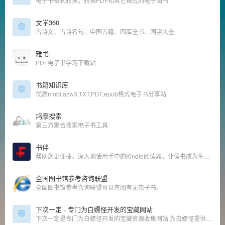
电子书格式转换，转换PDF和其它格式的电子图书
文学360
古诗文、古诗名句、中国古籍、四库全书、国学大全
雅书
PDF电子书学习下载站
书籍知识库
优质mobi,azw3,TXT,PDF,epub格式电子书分享站
鸠摩搜索
第三方聚合搜索电子书工具
书伴
帮助您更便捷、深入地使用手中的Kindle阅读器，让读书成为生命的一部分，让灵魂永远行走在路上。
全国图书馆参考咨询联盟
全国图书馆参考咨询联盟可以查阅有无电子书。
下次一定 - 专门为白嫖怪开发的宝藏网站
下次一定是专门为白嫖怪开发的宝藏资源收集网站,为白嫖怪提供信息干货及资源,站长亲自整理收集,站内所有收集的资源都能免费下载,保证资源真实可靠,大家可放心使用。