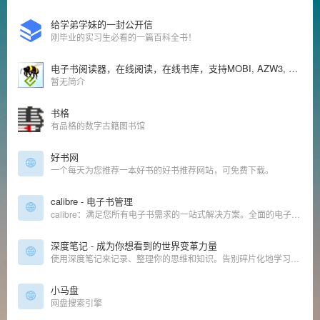
给学弟学妹的一封公开信
刚毕业的实习生必看的一篇百科全书！
电子书阅读器，在线阅读，在线书库，支持MOBI, AZW3, EPUB, TXT, PRC等
暂无简介
书格
有品格的数字古籍图书馆
好书网
一个每天为您推荐一本好书的好书推荐网站，可免费下载。
calibre - 电子书管理
calibre：满足您所有电子书需求的一站式解决方案。全面的电子书软件。
深度笔记 - 成为你想看到的世界变革力量
使用深度笔记来记录、整理你的思维和知识。告别碎片化地学习，成为领域专家。
小马盘
网盘搜索引擎