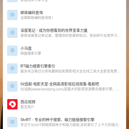
邮政编码查询
全国邮政编码查询库！
深度笔记 - 成为你想看到的世界变革力量
使用深度笔记来记录、整理你的思维和知识。告别碎片化地学习，成为领域专家。
小马盘
网盘搜索引擎
BT磁力搜索引擎索引
最多关注每日分享有趣网站免费影视大全在线工具大全影音免费正版音乐下载免费在线影视网站图片免费壁纸网站大全免费无版权可商用图库图片放大方法、在线抠图免费图片外链图床小说小说下载txt小说下载网站推...
52追剧-电影天堂-全网高清影视在线观看-看剧吧
52追剧(www.kandying.com)是最大的影视资源聚合搜索引擎，实时聚合全网优质影视资源，同时支持在线电影、电视剧、动漫、综艺应有尽有。
西瓜视频
暂无简介
SkrBT - 专业的种子搜索、磁力链接搜索引擎
专注于从DHT网络爬取种子和磁力链接,目前索引了上千万的磁力链接,资源涵盖了电影、剧集、音乐、图书、图片、综艺、软件、动漫、教程、游戏等领域,是全银河系资源最丰富的种子搜索、磁力链接搜索专业网站。