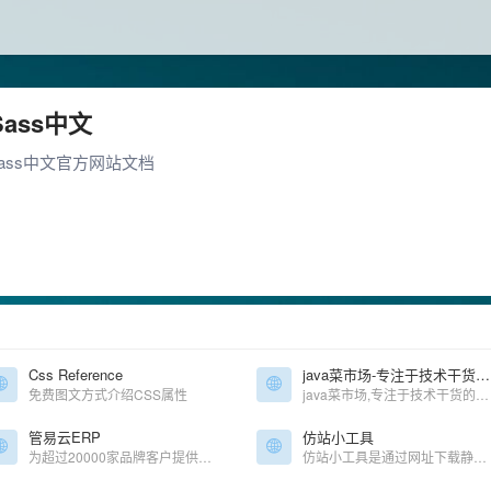
Sass中文
sass中文官方网站文档
Css Reference
java菜市场-专注于技术干货的免费分享
免费图文方式介绍CSS属性
java菜市场,专注于技术干货的免费分享,免费IT资源下载
管易云ERP
仿站小工具
为超过20000家品牌客户提供专业电商管理服务
仿站小工具是通过网址下载静态网页的仿站工具，适用于SEO、前端人员的高效仿站工具。在仿站小工具输入网址一键下载页面相关素材并自动修正代码链接，按分类保存到不同目录中。