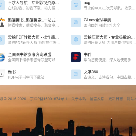
不求人导航 - 专业影视资源导航
acg
在线影视、影视下载、磁力搜索、下载工具、无损音乐下载、电视台、视频解析、动漫、公开课、短视频
专业的ACG二次元导航，收录ACG二次元相关内容的网站，打造一个属于ACG二次元专属的网站。及时收录动漫网站及资讯、宅网站、COSPLAY、动漫、漫画、游戏等内容。让您获得更加简单快捷的二次元体验！
熊猫搜书_熊猫搜索_一站式读书学习导航站_聚合电子书及文档搜索_xmsoushu_xmsearch
GLnav全球导航
熊猫搜索，熊猫搜书，聚合电子书、文档搜索引擎，一站式搜索导航，方便快速导航搜索全网资源，读书学习必备导航站。
国内国外网站网址大全
爱拍PDF转换大师 - 操作简单、功能实用的PDF转换软件
爱拍压缩大师 - 专业极致的压缩、压缩软件、压缩大师
爱拍PDF转换大师-为您提供将PDF转换成word，word转换成pdf，ppt转换成pdf等多种PDF格式转换等服务；是一款简单、高效、专业、安全，功能丰富的PDF格式转换软件；提供本地高速转换服务，为你解决多文件上传慢、文件大上传难等问题；爱拍PDF转换大师均能为你提供高质量的转换服务
爱拍压缩大师-为用户提供视频、音频、图片、PDF、文档等快速批量压缩；压缩清晰度接近原文件，且极致体积，同时包含高级功能可供设置；提供本地高速压缩服务；爱拍PDF转换大师均能为你提供高质量的转换服务
全国图书馆参考咨询联盟
书伴
全国图书馆参考咨询联盟可以查阅有无电子书。
帮助您更便捷、深入地使用手中的Kindle阅读器，让读书成为生命的一部分，让灵魂永远行走在路上。
雅书
文学360
PDF电子书学习下载站
古诗文、古诗名句、中国古籍、四库全书、国学大全
偷渡鱼 2016-2026
京ICP备16001874号-1
关于本站
留言反馈
更新日志
网站