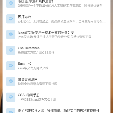
映技派,专注新媒体运营！
映技派是一个不断增长的AI人工智能工具资源库，映技派优选有用、高效的gpt人工智能AI工具，可帮助增强您的创造力和业务。让您及时了解每日AI人工智能新闻和工具。
苏打办公
苏打办公，工具就是全，提高办公生活效率，全网最好用的办公导航，优质海量工具
java菜市场-专注于技术干货的免费分享
java菜市场,专注于技术干货的免费分享,免费IT资源下载
Css Reference
免费图文方式介绍CSS属性
Sass中文
sass中文官方网站文档
易语言资源网
做最全的易语言资源下载社区
CSS3动画手册
一些CSS3动画属性文档手册
爱拍PDF转换大师 - 操作简单、功能实用的PDF转换软件