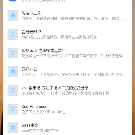
仿站小工具
仿站小工具是通过网址下载静态网页的仿站工具，适用于SEO、前端人员的高效仿站工具。在仿站小工具输入网址一键下载页面相关素材并自动修正代码链接，按分类保存到不同目录中。
管易云ERP
为超过20000家品牌客户提供专业电商管理服务
映技派,专注新媒体运营！
映技派是一个不断增长的AI人工智能工具资源库，映技派优选有用、高效的gpt人工智能AI工具，可帮助增强您的创造力和业务。让您及时了解每日AI人工智能新闻和工具。
苏打办公
苏打办公，工具就是全，提高办公生活效率，全网最好用的办公导航，优质海量工具
java菜市场-专注于技术干货的免费分享
java菜市场,专注于技术干货的免费分享,免费IT资源下载
Css Reference
免费图文方式介绍CSS属性
Sass中文
sass中文官方网站文档