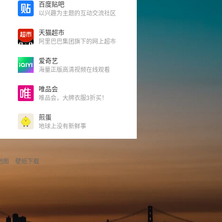
百度贴吧
以兴趣为主题的互动交流社区
天猫超市
阿里巴巴集团旗下的网上超市
爱奇艺
海量正版高清视频在线观看
唯品会
唯品会，大牌衣服3折买！
煎蛋
地球上没有新鲜事
地图
壁纸下载