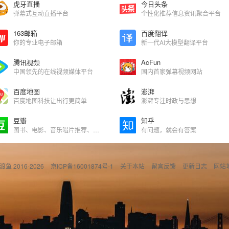
虎牙直播
今日头条
弹幕式互动直播平台
个性化推荐信息资讯聚合平台
163邮箱
百度翻译
你的专业电子邮箱
新一代AI大模型翻译平台
腾讯视频
AcFun
中国领先的在线视频媒体平台
国内首家弹幕视频网站
百度地图
澎湃
百度地图科技让出行更简单
澎湃专注时政与思想
豆瓣
知乎
图书、电影、音乐唱片推荐、评论和比较
有问题，就会有答案
偷渡鱼 2016-2026
京ICP备16001874号-1
关于本站
留言反馈
更新日志
网站