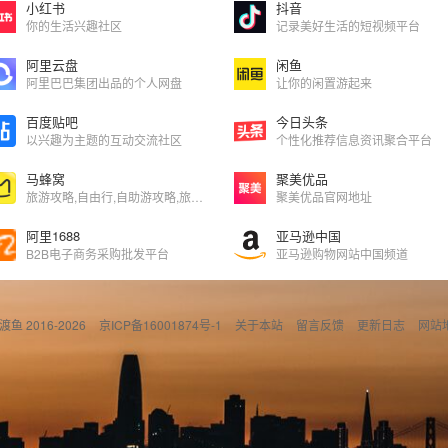
小红书
抖音
你的生活兴趣社区
记录美好生活的短视频平台
阿里云盘
闲鱼
阿里巴巴集团出品的个人网盘
让你的闲置游起来
百度贴吧
今日头条
以兴趣为主题的互动交流社区
个性化推荐信息资讯聚合平台
马蜂窝
聚美优品
旅游攻略,自由行,自助游攻略,旅游社交分享网站
聚美优品官网地址
阿里1688
亚马逊中国
B2B电子商务采购批发平台
亚马逊购物网站中国频道
偷渡鱼 2016-2026
京ICP备16001874号-1
关于本站
留言反馈
更新日志
网站