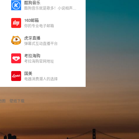
酷狗音乐
酷狗音乐就是歌多！小说相声也很多！场景音乐也很多！
163邮箱
你的专业电子邮箱
虎牙直播
弹幕式互动直播平台
考拉海购
考拉海购官网地址
国美
电器消费潮人的选择
地图
壁纸下载