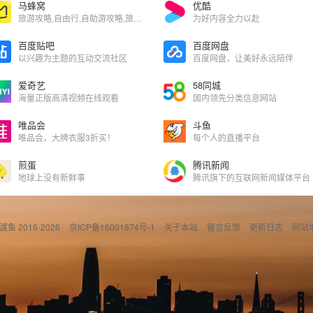
马蜂窝
优酷
旅游攻略,自由行,自助游攻略,旅游社交分享网站
为好内容全力以赴
百度贴吧
百度网盘
以兴趣为主题的互动交流社区
百度网盘，让美好永远陪伴
爱奇艺
58同城
海量正版高清视频在线观看
国内领先分类信息网站
唯品会
斗鱼
唯品会，大牌衣服3折买！
每个人的直播平台
煎蛋
腾讯新闻
地球上没有新鲜事
腾讯旗下的互联网新闻媒体平台
偷渡鱼 2016-2026
京ICP备16001874号-1
关于本站
留言反馈
更新日志
网站