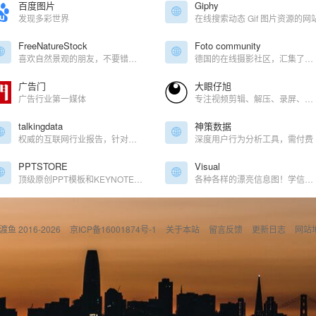
百度图片
Giphy
发现多彩世界
在线搜索动态 Gif 图片资源的网
FreeNatureStock
Foto community
喜欢自然景观的朋友，不要错过。可商用，每日更新
德国的在线摄影社区，汇集了摄影爱好者的优秀作品
广告门
大眼仔旭
广告行业第一媒体
专注视频剪辑、解压、录屏、思维导图等办公软件分享
talkingdata
神策数据
权威的互联网行业报告，针对热门行业、热门事件进行重点实时分析
深度用户行为分析工具，需付费
PPTSTORE
Visual
顶级原创PPT模板和KEYNOTE模板下载
各种各样的漂亮信息图！学信息图设计的同学必备
偷渡鱼 2016-2026
京ICP备16001874号-1
关于本站
留言反馈
更新日志
网站