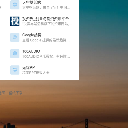
太空壁纸站
站
太空壁纸站，来自宇宙！美国航天局探索图，汇集了大量的神秘太空图
投资界_创业与投资资讯平台
"投资界是清科旗下的资讯网站,为股权投资,创业投资,风险投资,私募股权,创业者提供TMT,IT服务,互联网,清洁技术,医疗健康,消费连锁等行业投资融资,上市IPO,收购重组,基金募集等资讯信息的股权投资,风险投资专业门户。
Google趋势
查看 Google 提供的最新趋势、数据和图表
100AUDIO
100AUDIO音乐授权，有保障的版权音乐
无忧PPT
精美PPT模板大全
地图
壁纸下载