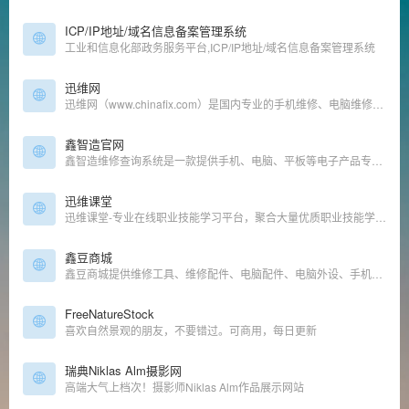
ICP/IP地址/域名信息备案管理系统
工业和信息化部政务服务平台,ICP/IP地址/域名信息备案管理系统
迅维网
迅维网（www.chinafix.com）是国内专业的手机维修、电脑维修技术分享和交流论坛，为用户提供免费维修咨询服务，维修资料查询，有大量的手机维修技术、电脑维修技术教程，所有电脑维修和手机维修问题迎刃而解！
鑫智造官网
鑫智造维修查询系统是一款提供手机、电脑、平板等电子产品专业维修资料查询的专业维修工具。资料包括一点通图、pdf原理图、维修思路图、高清主板图、维修案例、维修通病等，软件具备在线自动升级功能，更多更新的技术资源将源源不断加入。集百家之所长，让维修变得如此简单。
迅维课堂
迅维课堂-专业在线职业技能学习平台，聚合大量优质职业技能学习内容，下设鑫智造图纸使用、维修基础、焊接技术、电子电路基础、iPhone维修、iPAD维修、外屏维修、安卓手机维修、MacBook维修、笔记本维修、台式机主板维修 显卡维修、网络安全、国产CPU主板维修、特斯拉新能源车维修等课程。
鑫豆商城
鑫豆商城提供维修工具、维修配件、电脑配件、电脑外设、手机配件等一站式购物
FreeNatureStock
喜欢自然景观的朋友，不要错过。可商用，每日更新
瑞典Niklas Alm摄影网
高端大气上档次！摄影师Niklas Alm作品展示网站