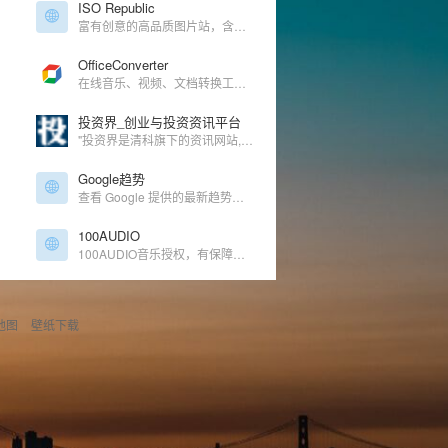
ISO Republic
富有创意的高品质图片站，含收费图片
OfficeConverter
在线音乐、视频、文档转换工具！
投资界_创业与投资资讯平台
"投资界是清科旗下的资讯网站,为股权投资,创业投资,风险投资,私募股权,创业者提供TMT,IT服务,互联网,清洁技术,医疗健康,消费连锁等行业投资融资,上市IPO,收购重组,基金募集等资讯信息的股权投资,风险投资专业门户。
Google趋势
查看 Google 提供的最新趋势、数据和图表
100AUDIO
100AUDIO音乐授权，有保障的版权音乐
地图
壁纸下载