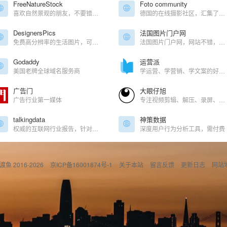
FreeNatureStock
Foto community
喜欢自然景观的朋友，不要错过。可商用，每日更新
德国的在线摄影社区，汇集了摄影爱好者的优秀作品
DesignersPics
法国图片门户网
免费高分辨率的生活图片，可商业用途
法国图片门户网，网站不错，有精彩的杂志封面
Godaddy
运营派
美国老牌全球域名服务商
学运营、学营销、学文案的好去处
广告门
大眼仔旭
广告行业第一媒体
专注视频剪辑、解压、录屏、思维导图等办公软件分享
talkingdata
神策数据
权威的互联网行业报告，针对热门行业、热门事件进行重点实时分析
深度用户行为分析工具，需付费
偷渡鱼 2016-2026
京ICP备16001874号-1
关于本站
留言反馈
更新日志
网站