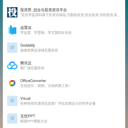
投资界_创业与投资资讯平台
"投资界是清科旗下的资讯网站,为股权投资,创业投资,风险投资,私募股权,创业者提供TMT,IT服务,互联网,清洁技术,医疗健康,消费连锁等行业投资融资,上市IPO,收购重组,基金募集等资讯信息的股权投资,风险投资专业门户。
运营派
学运营、学营销、学文案的好去处
Godaddy
美国老牌全球域名服务商
腾讯云
鹅厂域名服务商
OfficeConverter
在线音乐、视频、文档转换工具！
Visual
各种各样的漂亮信息图！学信息图设计的同学必备
无忧PPT
精美PPT模板大全