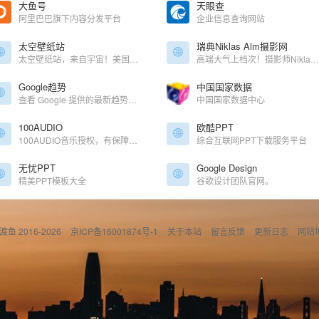
大鱼号
天眼查
阿里巴巴旗下内容分发平台
企业信息查询网站
太空壁纸站
瑞典Niklas Alm摄影网
太空壁纸站，来自宇宙！美国航天局探索图，汇集了大量的神秘太空图
高端大气上档次！摄影师Niklas Alm作品展示网站
Google趋势
中国国家数据
查看 Google 提供的最新趋势、数据和图表
中国国家数据中心
100AUDIO
欧酷PPT
100AUDIO音乐授权，有保障的版权音乐
综合互联网PPT下载服务平台
无忧PPT
Google Design
精美PPT模板大全
谷歌设计团队官网。
偷渡鱼 2016-2026
京ICP备16001874号-1
关于本站
留言反馈
更新日志
网站