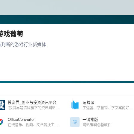
游戏葡萄
有判断的游戏行业新媒体
投资界_创业与投资资讯平台
运营派
"投资界是清科旗下的资讯网站,为股权投资,创业投资,风险投资,私募股权,创业者提供TMT,IT服务,互联网,清洁技术,医疗健康,消费连锁等行业投资融资,上市IPO,收购重组,基金募集等资讯信息的股权投资,风险投资专业门户。
学运营、学营销、学文案的好去处
OfficeConverter
一键排版
在线音乐、视频、文档转换工具！
网站编辑必备软件