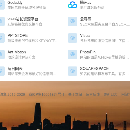
Godaddy
腾讯云
美国老牌全球域名服务商
鹅厂域名服务商
2898站长资源平台
云客网
友情链接免费交换平台
SEO众包服务交易平台,SEO人员兼职
PPTSTORE
Visual
顶级原创PPT模板和KEYNOTE模板下载
各种各样的漂亮信息图！学信息图设计的同学必备
Ant Motion
PhotoPin
动效设计解决方案
网站的图是从Flicker里挑的版权免费优质图
每日图表
SQUARESPACE
网站每天会发布最好的信息图表，可借鉴参考
知名的建站和发布工具，有多种类型的模板供选择借鉴
偷渡鱼 2016-2026
京ICP备16001874号-1
关于本站
留言反馈
更新日志
网站