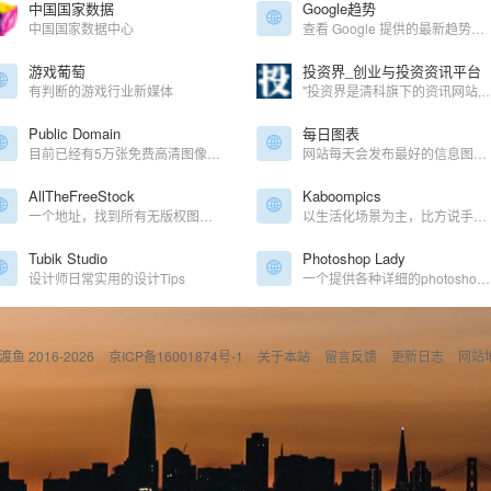
中国国家数据
Google趋势
中国国家数据中心
查看 Google 提供的最新趋势、数据和图表
游戏葡萄
投资界_创业与投资资讯平台
有判断的游戏行业新媒体
"投资界是清科旗下的资讯网站,为股权投资,创业投资,风险投资,私募股权,创业者提供TMT,IT服务,互联网,清洁技术,医疗健康,消费连锁等行业投资融资,上市IPO,收
Public Domain
每日图表
目前已经有5万张免费高清图像下载，设计师
网站每天会发布最好的信息图表，可借鉴参考
AllTheFreeStock
Kaboompics
一个地址，找到所有无版权图片、模型、视频
以生活化场景为主，比方说手机、日历之类的
Tubik Studio
Photoshop Lady
设计师日常实用的设计Tips
一个提供各种详细的photoshop教程网站
偷渡鱼 2016-2026
京ICP备16001874号-1
关于本站
留言反馈
更新日志
网站