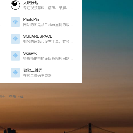
大眼仔旭
专注视频剪辑、解压、录屏、思维导图等办公软件分享
PhotoPin
购重组,基金募集等资讯信息的股权投资,风险投资专业门户。
网站的图是从Flicker里挑的版权免费优质图
SQUARESPACE
知名的建站和发布工具，有多种类型的模板供选择借鉴
Skuawk
摄影师拍摄的无版权图片网站，分类浏览
微微二维码
在线二维码生成器
地图
壁纸下载