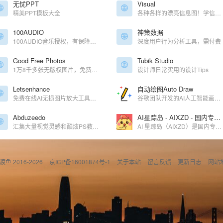
无忧PPT
Visual
精美PPT模板大全
各种各样的漂亮信息图！学信息图设计的同学必备
100AUDIO
神策数据
100AUDIO音乐授权，有保障的版权音乐
深度用户行为分析工具，需付费
Good Free Photos
Tubik Studio
1万8千多张无版权图片，免费高质量~
设计师日常实用的设计Tips
Letsenhance
自动绘图Auto Draw
免费在线AI无损图片放大工具，将你的图片无损放大4倍！
谷歌团队开发的AI人工智能画画平台
Abduzeedo
AI星踪岛 - AIXZD - 国内专业AI内容平台 - 专注全球AI工具与机器人产业赋能
汇集大量视觉灵感和酷炫PS教程的设计博客
AI 星踪岛（AIXZD）是国内专业的AI内容与机器人产业服务平台。依托优设网14年行业积淀，服务千万级用户，汇聚全球AI人才、工具教程，链接优质AI产业资源，打造一站式AI学习与产业赋能平台。助力用户在AI时代高效学习与决策，提升超级个体、OPC一人公司与AI企业的品牌影响力，实现全域获客及数字化升级，共建AI产业新生态。
偷渡鱼 2016-2026
京ICP备16001874号-1
关于本站
留言反馈
更新日志
网站