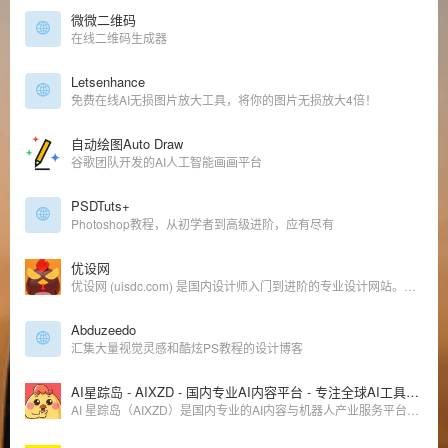
微微二维码
在线二维码生成器
Letsenhance
免费在线AI无损图片放大工具，将你的图片无损放大4倍！
自动绘图Auto Draw
谷歌团队开发的AI人工智能画画平台
PSDTuts+
Photoshop教程，从初学者到高级进阶，应有尽有
优设网
优设网 (uisdc.com) 是国内设计师入门到进阶的专业设计网站。AIGC及设计内容全面及时，全网粉丝过千万。专注前沿设计趋势和设计方法论，拥有原创独家设计内容和设计师网站导航。提供AIGC教程、灵感素材、UI设计、平面设计、网页设计、电商设计、SDC网站推荐。
Abduzeedo
汇集大量视觉灵感和酷炫PS教程的设计博客
AI星踪岛 - AIXZD - 国内专业AI内容平台 - 专注全球AI工具与机器人产业赋能
AI 星踪岛（AIXZD）是国内专业的AI内容与机器人产业服务平台。依托优设网14年行业积淀，服务千万级用户，汇聚全球AI人才、工具教程，链接优质AI产业资源，打造一站式AI学习与产业赋能平台。助力用户在AI时代高效学习与决策，提升超级个体、OPC一人公司与AI企业的品牌影响力，实现全域获客及数字化升级，共建AI产业新生态。