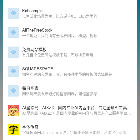
Kaboompics
以生活化场景为主，比方说手机、日历之类的
AllTheFreeStock
一个地址，找到所有无版权图片、模型、视频
免费网站模板
有几百个免费网站模板下载，可以挑着看看
SQUARESPACE
知名的建站和发布工具，有多种类型的模板供选择借鉴
每日图表
网站每天会发布最好的信息图表，可借鉴参考
AI星踪岛 - AIXZD - 国内专业AI内容平台 - 专注全球AI工具与机器人产业赋能
AI 星踪岛（AIXZD）是国内专业的AI内容与机器人产业服务平台。依托优设网14年行业积淀，服务千万级用户，汇聚全球AI人才、工具教程，链接优质AI产业资源，打造一站式AI学习与产业赋能平台。助力用户在AI时代高效学习与决策，提升超级个体、OPC一人公司与AI企业的品牌影响力，实现全域获客及数字化升级，共建AI产业新生态。
字体传奇
字体传奇网ziticq.com 专注：字体传奇笔画素材，艺术字，商用字体，字体72变，改字，免费字体，字体设计教程，字体辅导，字体标志品牌设计为主，他们为了设计不抛弃，不放弃，旨在共同提高大家的设计水平，为设计而坚持！