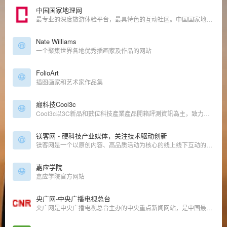
中国国家地理网
最专业的深度旅游体验平台，最具特色的互动社区。中国国家地理新媒体以网络为旗舰,融合手机媒体、电子杂志等新媒体形式,展现中国国家地理品牌的力量,打造中国第一家以专业地理百科知识为基础,线上线下为一体的多元化经营体系。主要经营门户网站、电子杂志、无线增值业务、广告传媒、线下活动、旅游房地产等项目。宗旨：阅古今,行天下,品生活！定位：最权威的地理资讯百科网站,最专业的深度旅游体验平台最具特色的互动社区。
Nate Williams
一个聚集世界各地优秀插画家及作品的网站
FolioArt
插图画家和艺术家作品集
癮科技Cool3c
Cool3c以3C新品和數位科技產業產品開箱評測資訊為主，致力成為讀者選擇使用3C科技產品服務的第一站，帶給讀者有趣並實用的內容。
镁客网 - 硬科技产业媒体，关注技术驱动创新
镁客网是一个以原创内容、高品质活动为核心的线上线下互动的科技媒体，我们关注新兴创新的硬科技领域，提供有价值的报道和服务，连接硬科技创业者和各种渠道资源，助力硬科技产业化。
嘉应学院
嘉应学院官方网站
央广网-中央广播电视总台
央广网是中央广播电视总台主办的中央重点新闻网站，是中国最具影响力的网络媒体之一，也是国内新闻原创报道生产的核心平台和中文互联网原创内容传播的重要节点。