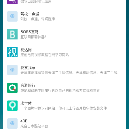
微软出品的笔记应用
驾校一点通
驾校一点通，驾照题库
BOSS直聘
互联网招聘神器！
视达网
原创电商视频教程在线学习网站
我爱我家
天津我爱我家提供天津二手房信息、天津租房信息、天津二手房成交价格和天津二手房交易数据,是公认的天津房产网.找丰富房源,享放心服务就来天津我爱我家房产官网.
穷游旅行
鼓励和帮助中国旅行者以自己的视角和方式体验世界
求字体
一个图片字体识别网站，你可以上传图片找字体安装文件
4DB
来自日本酷站平台